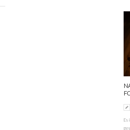
N
FO
Es 
ges