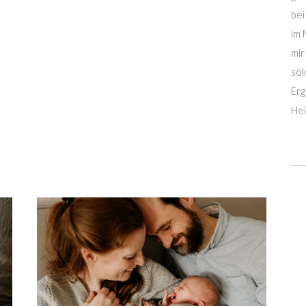
bei
im 
mir
sol
Erg
Hei