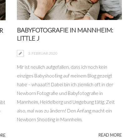
BABYFOTOGRAFIE IN MANNHEIM:
R
LITTLE J
3. FEBRUAR 2020
Mir ist neulich aufgefallen, dass ich noch kein
einziges Babyshooting auf meinem Blog gezeigt
habe – whaaat?! Dabei bin ich ziemlich oft in der
Newborn Fotografie und Babyfotografie in
Mannheim, Heidelberg und Umgebung tätig. Zeit
ibt
also, mal was zu ändern! Den Anfang macht ein
e
Newborn Shooting in Mannheim.
READ MORE
ORE