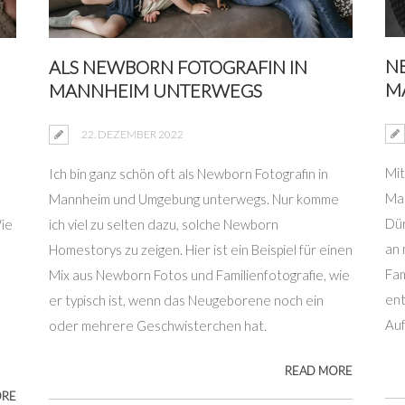
N
ALS NEWBORN FOTOGRAFIN IN
MA
MANNHEIM UNTERWEGS
22. DEZEMBER 2022
Mit
Ich bin ganz schön oft als Newborn Fotografin in
Man
Mannheim und Umgebung unterwegs. Nur komme
Dür
Wie
ich viel zu selten dazu, solche Newborn
an 
Homestorys zu zeigen. Hier ist ein Beispiel für einen
Fam
Mix aus Newborn Fotos und Familienfotografie, wie
ent
er typisch ist, wenn das Neugeborene noch ein
Auf
oder mehrere Geschwisterchen hat.
READ MORE
ORE