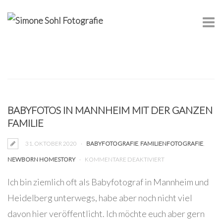
BLOG
BABYFOTOS IN MANNHEIM MIT DER GANZEN
FAMILIE
31. OKTOBER 2020
BABYFOTOGRAFIE
,
FAMILIENFOTOGRAFIE
,
FÜR
NEWBORN HOMESTORY
KOMMENTARE DEAKTIVIERT
BABYFOTOS
Ich bin ziemlich oft als Babyfotograf in Mannheim und
IN
Heidelberg unterwegs, habe aber noch nicht viel
MANNHEIM
davon hier veröffentlicht. Ich möchte euch aber gern