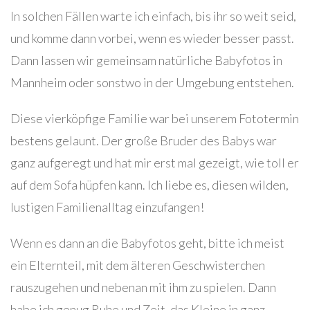
In solchen Fällen warte ich einfach, bis ihr so weit seid,
und komme dann vorbei, wenn es wieder besser passt.
Dann lassen wir gemeinsam natürliche Babyfotos in
Mannheim oder sonstwo in der Umgebung entstehen.
Diese vierköpfige Familie war bei unserem Fototermin
bestens gelaunt. Der große Bruder des Babys war
ganz aufgeregt und hat mir erst mal gezeigt, wie toll er
auf dem Sofa hüpfen kann. Ich liebe es, diesen wilden,
lustigen Familienalltag einzufangen!
Wenn es dann an die Babyfotos geht, bitte ich meist
ein Elternteil, mit dem älteren Geschwisterchen
rauszugehen und nebenan mit ihm zu spielen. Dann
habe ich genug Ruhe und Zeit, das Kleine in ganz