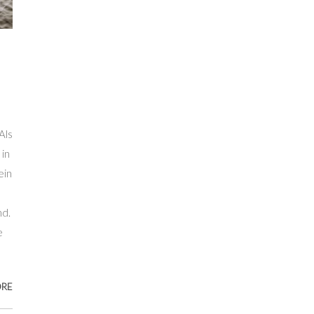
Als
 in
ein
nd.
e
ORE