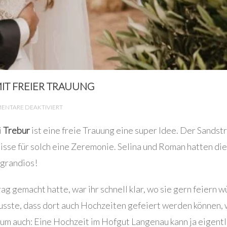
IT FREIER TRAUUNG
FÜR
NTARE DEAKTIVIERT
HOFGUT
i
Trebur
ist eine freie Trauung eine super Idee. Der Sandst
LANGENAU:
lisse für solch eine Zeremonie. Selina und Roman hatten di
HOCHZEIT
 grandios!
MIT
 gemacht hatte, war ihr schnell klar, wo sie gern feiern 
FREIER
 wusste, dass dort auch Hochzeiten gefeiert werden können, w
TRAUUNG
 auch: Eine Hochzeit im Hofgut Langenau kann ja eigentl