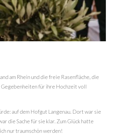
rand am Rhein und die freie Rasenfläche, die
e Gegebenheiten für ihre Hochzeit voll
würde: auf dem Hofgut Langenau. Dort war sie
ar die Sache für sie klar. Zum Glück hatte
ich nur traumschön werden!