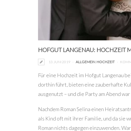
HOFGUT LANGENAU: HOCHZEIT M
13. JUNI 2019
ALLGEMEIN
,
HOCHZEIT
KOMME
Für eine Hochzeit im Hofgut Langenau be
dorthin führt, bieten eine zauberhafte Ku
ausgenutzt – und die Party am Abend war
Nachdem Roman Selina einen Heiratsantrag
als Kind oft mit ihrer Familie, und da sie
Roman nichts dagegen einzuwenden. Warum